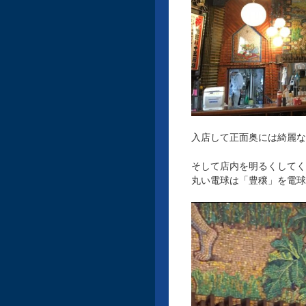
入店して正面奥には綺麗な
そして店内を明るくしてく
丸い電球は「豊穣」を電球