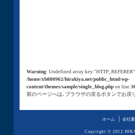
Warning
: Undefined array key "HTTP_REFERER"
/home/xb880962/hirakiya.net/public_html/wp-
content/themes/sample/single_blog.php
on line
3
前のページへは､ブラウザの戻るボタンでお戻
ホーム
会社案
Copyright © 2012 HIRA