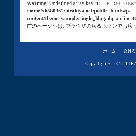
Warning
: Undefined array key "HTTP_REFERER"
/home/xb880962/hirakiya.net/public_html/wp-
content/themes/sample/single_blog.php
on line
3
前のページへは､ブラウザの戻るボタンでお戻
ホーム
会社案
Copyright © 2012 HIRA