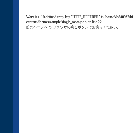
Warning
: Undefined array key "HTTP_REFERER" in
/home/xb880962/hi
content/themes/sample/single_news.php
on line
22
前のページへは､ブラウザの戻るボタンでお戻りください｡